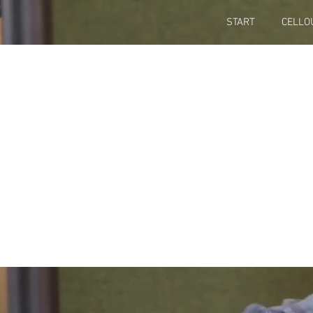
START
CELLO