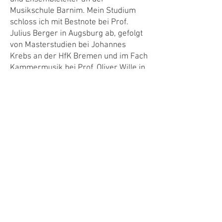
Musikschule Barnim. Mein Studium
schloss ich mit Bestnote bei Prof.
Julius Berger in Augsburg ab, gefolgt
von Masterstudien bei Johannes
Krebs an der HfK Bremen und im Fach
Kammermusik bei Prof. Oliver Wille in
Hannover. Als Kammer- und
Orchestermusiker stand ich u. a. mit
den Hofer Symphonikern, den Bremer
Philharmonikern und den Hamburger
Symphonikern auf der Bühne – diese
Erfahrung fließt direkt in meinen
Unterricht ein.
Celloensemble im
Nürnberger Land
Eine besondere Freude ist mir der
Aufbau eines Celloensembles in der
Region: gemeinsames Musizieren