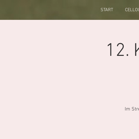
START
CELLO
12.
Im Str