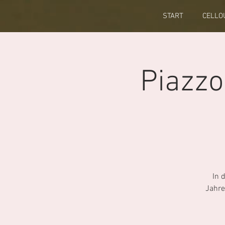
START
CELLO
Piazzo
In 
Jahre